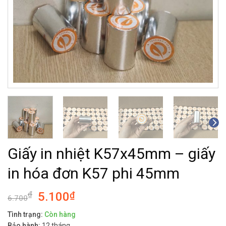
Giấy in nhiệt K57x45mm – giấy
in hóa đơn K57 phi 45mm
₫
5.100
₫
6.700
Tình trạng:
Còn hàng
Bảo hành:
12 tháng