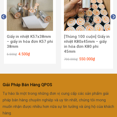
wishlist
wishlist
Giấy in nhiệt K57x38mm
[Thùng 100 cuộn] Giấy in
– giấy in hóa đơn K57 phi
nhiệt K80x45mm – giấy
38mm
in hóa đơn K80 phi
45mm
4.500
₫
5.500
₫
550.000
₫
700.000
₫
Giải Pháp Bán Hàng QPOS
Tự hào là một trong những đơn vị cung cấp các sản phẩm giải
pháp bán hàng chuyên nghiệp và uy tín nhất, chúng tôi mong
muốn nhận được nhiều hơn nữa sự tin tưởng và ủng hộ của khách
hàng.