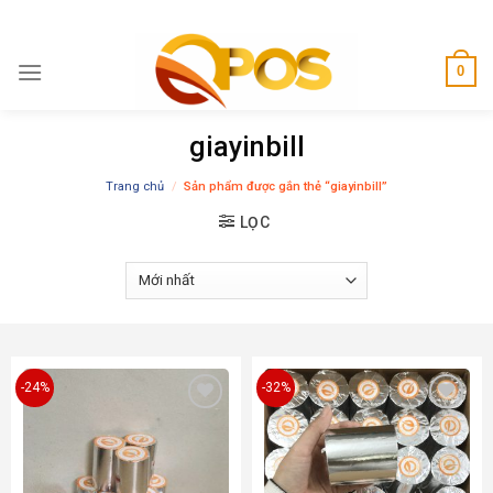
Skip
to
content
0
giayinbill
Trang chủ
/
Sản phẩm được gắn thẻ “giayinbill”
LỌC
-24%
-32%
Add to
Add to
wishlist
wishlist