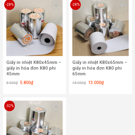
-28%
-28%
Add to
Add to
wishlist
wishlist
Giấy in nhiệt K80x45mm –
Giấy in nhiệt K80x65mm –
giấy in hóa đơn K80 phi
giấy in hóa đơn K80 phi
45mm
65mm
5.800
₫
13.000
₫
8.000
₫
18.000
₫
-32%
Add to
wishlist