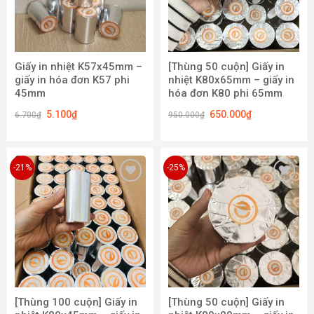
Giấy in nhiệt K57x45mm –
[Thùng 50 cuộn] Giấy in
giấy in hóa đơn K57 phi
nhiệt K80x65mm – giấy in
45mm
hóa đơn K80 phi 65mm
5.100
₫
650.000
₫
6.700
₫
950.000
₫
-21%
-25%
Add to
Add to
wishlist
wishlist
[Thùng 100 cuộn] Giấy in
[Thùng 50 cuộn] Giấy in