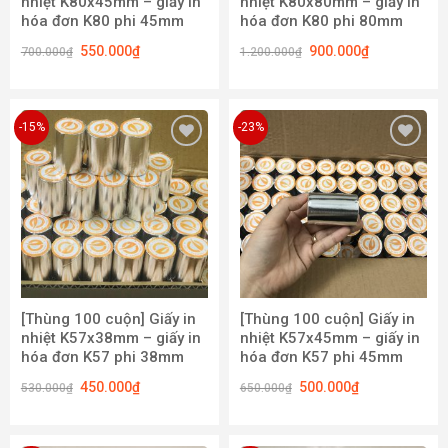
nhiệt K80x45mm – giấy in
nhiệt K80x80mm – giấy in
hóa đơn K80 phi 45mm
hóa đơn K80 phi 80mm
550.000
₫
900.000
₫
700.000
₫
1.200.000
₫
-15%
-23%
Add to
Add to
wishlist
wishlist
[Thùng 100 cuộn] Giấy in
[Thùng 100 cuộn] Giấy in
nhiệt K57x38mm – giấy in
nhiệt K57x45mm – giấy in
hóa đơn K57 phi 38mm
hóa đơn K57 phi 45mm
450.000
₫
500.000
₫
530.000
₫
650.000
₫