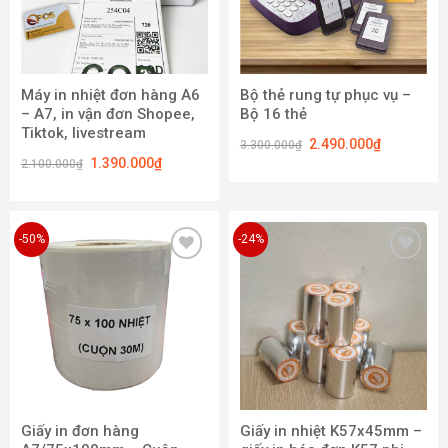
Máy in nhiệt đơn hàng A6
Bộ thẻ rung tự phục vụ –
– A7, in vận đơn Shopee,
Bộ 16 thẻ
Tiktok, livestream
2.490.000
₫
3.300.000
₫
1.390.000
₫
2.100.000
₫
-50%
-24%
Add to
Add to
wishlist
wishlist
Giấy in đơn hàng
Giấy in nhiệt K57x45mm –