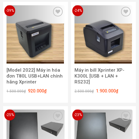
-39%
-24%
Add to
Add to
wishlist
wishlist
[Model 2022] Máy in hóa
Máy in bill Xprinter XP-
đơn T80L USB+LAN chính
K300L [USB + LAN +
hãng Xprinter
RS232]
920.000
₫
1.900.000
₫
1.500.000
₫
2.500.000
₫
-25%
-23%
Add to
Add to
wishlist
wishlist