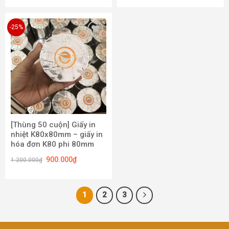
-25%
Add to
wishlist
[Thùng 50 cuộn] Giấy in
nhiệt K80x80mm – giấy in
hóa đơn K80 phi 80mm
900.000
₫
1.200.000
₫
1
2
3