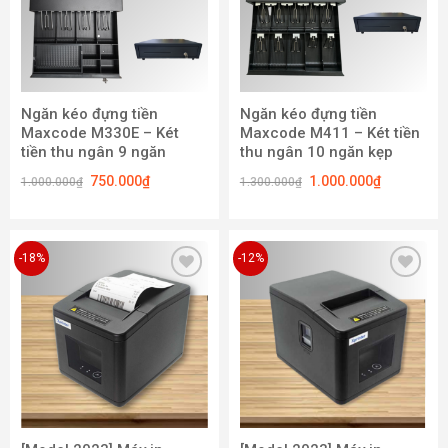
Ngăn kéo đựng tiền
Ngăn kéo đựng tiền
Maxcode M330E – Két
Maxcode M411 – Két tiền
tiền thu ngân 9 ngăn
thu ngân 10 ngăn kẹp
750.000
₫
1.000.000
₫
1.000.000
₫
1.300.000
₫
-18%
-12%
Add to
Add to
wishlist
wishlist