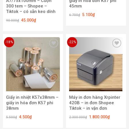
A7/75x100mm – Cuộn
giấy in hóa đơn K57 phi
300 tem – Shopee –
45mm
Tiktok – có sẵn keo dính
5.100
₫
6.700
₫
45.000
₫
90.000
₫
-18%
-22%
Add to
Add to
wishlist
wishlist
Giấy in nhiệt K57x38mm –
Máy in đơn hàng Xrpinter
giấy in hóa đơn K57 phi
420B – in đơn Shopee
38mm
Tiktok – in vận đơn
4.500
₫
1.800.000
₫
5.500
₫
2.300.000
₫