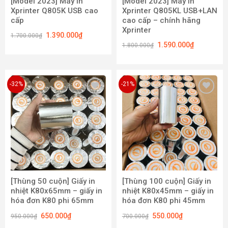
[Model 2023] Máy in
[Model 2023] Máy in
Xprinter Q805K USB cao
Xprinter Q805KL USB+LAN
cấp
cao cấp – chính hãng
Xprinter
1.390.000
₫
1.700.000
₫
1.590.000
₫
1.800.000
₫
-32%
-21%
Add to
Add to
wishlist
wishlist
[Thùng 50 cuộn] Giấy in
[Thùng 100 cuộn] Giấy in
nhiệt K80x65mm – giấy in
nhiệt K80x45mm – giấy in
hóa đơn K80 phi 65mm
hóa đơn K80 phi 45mm
650.000
₫
550.000
₫
950.000
₫
700.000
₫