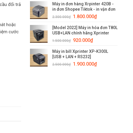
Máy in đơn hàng Xrpinter 420B -
cầu đổi trả
in đơn Shopee Tiktok - in vận đơn
1.800.000
₫
2.300.000
₫
 mát hoặc
[Model 2022] Máy in hóa đơn T80L
nhiệm cước
USB+LAN chính hãng Xprinter
920.000
₫
1.500.000
₫
Máy in bill Xprinter XP-K300L
[USB + LAN + RS232]
1.900.000
₫
2.500.000
₫