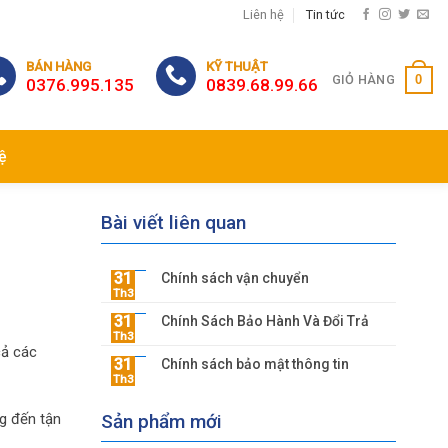
Liên hệ
Tin tức
BÁN HÀNG
KỸ THUẬT
0
GIỎ HÀNG
0376.995.135
0839.68.99.66
ệ
Bài viết liên quan
31
Chính sách vận chuyển
Th3
31
Chính Sách Bảo Hành Và Đổi Trả
Th3
cả các
31
Chính sách bảo mật thông tin
Th3
Sản phẩm mới
ng đến tận