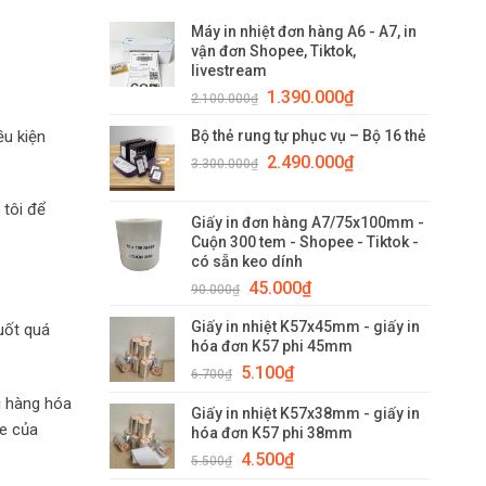
Máy in nhiệt đơn hàng A6 - A7, in
vận đơn Shopee, Tiktok,
livestream
1.390.000
₫
2.100.000
₫
ều kiện
Bộ thẻ rung tự phục vụ – Bộ 16 thẻ
2.490.000
₫
3.300.000
₫
 tôi để
Giấy in đơn hàng A7/75x100mm -
Cuộn 300 tem - Shopee - Tiktok -
có sẵn keo dính
45.000
₫
90.000
₫
Giấy in nhiệt K57x45mm - giấy in
uốt quá
hóa đơn K57 phi 45mm
5.100
₫
6.700
₫
i hàng hóa
Giấy in nhiệt K57x38mm - giấy in
ne của
hóa đơn K57 phi 38mm
4.500
₫
5.500
₫