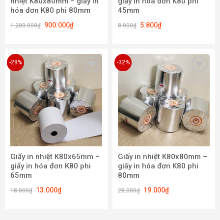
nhiệt K80x80mm – giấy in
giấy in hóa đơn K80 phi
hóa đơn K80 phi 80mm
45mm
900.000
₫
5.800
₫
1.200.000
₫
8.000
₫
-28%
-32%
Add to
Add to
wishlist
wishlist
Giấy in nhiệt K80x65mm –
Giấy in nhiệt K80x80mm –
giấy in hóa đơn K80 phi
giấy in hóa đơn K80 phi
65mm
80mm
13.000
₫
19.000
₫
18.000
₫
28.000
₫