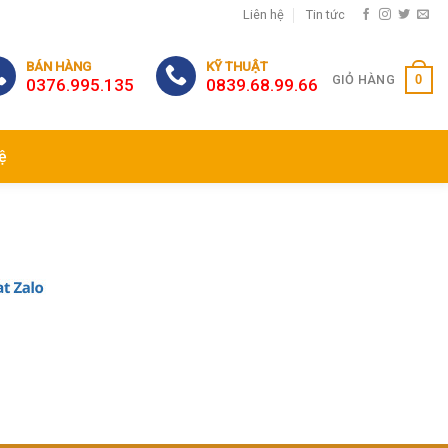
Liên hệ
Tin tức
BÁN HÀNG
KỸ THUẬT
0
GIỎ HÀNG
0376.995.135
0839.68.99.66
ệ