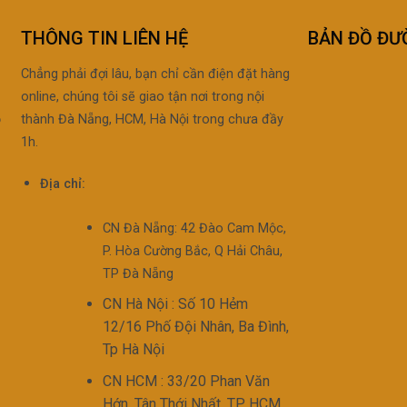
THÔNG TIN LIÊN HỆ
BẢN ĐỒ ĐƯ
Chẳng phải đợi lâu, bạn chỉ cần điện đặt hàng
online, chúng tôi sẽ giao tận nơi trong nội
ộ
thành Đà Nẵng, HCM, Hà Nội trong chưa đầy
1h.
Địa chỉ:
CN Đà Nẵng: 42 Đào Cam Mộc,
P. Hòa Cường Bắc, Q Hải Châu,
TP Đà Nẵng
CN Hà Nội : Số 10 Hẻm
12/16 Phố Đội Nhân, Ba Đình,
Tp Hà Nội
CN HCM : 33/20 Phan Văn
Hớn, Tân Thới Nhất, TP HCM